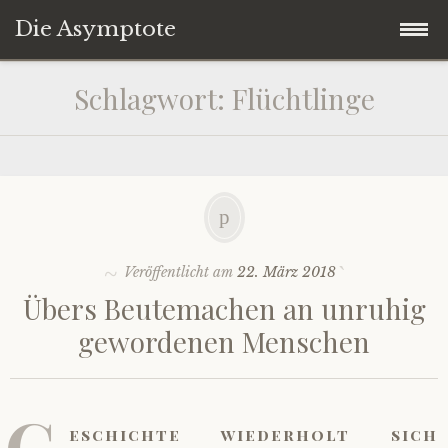
Die Asymptote
Zum
Startseite
Schlagwort:
Flüchtlinge
Inhalt
springen
Über
Kultur
Politik
Veröffentlicht am
22. März 2018
Übers Beutemachen an unruhig
Gesellschaft
gewordenen Menschen
Wirtschaft
G
Marginalien
eschichte wiederholt sich