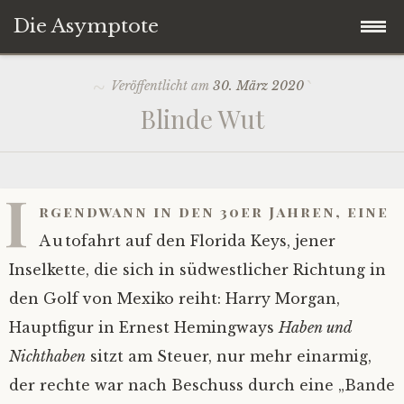
Die Asymptote
Zum
Startseite
Veröffentlicht am
30. März 2020
Inhalt
Blinde Wut
springen
Über
Kultur
I
rgendwann in den 30er Jahren, eine
Politik
Autofahrt auf den Florida Keys, jener
Inselkette, die sich in südwestlicher Richtung in
Gesellschaft
den Golf von Mexiko reiht: Harry Morgan,
Hauptfigur in Ernest Hemingways
Haben und
Wirtschaft
Nichthaben
sitzt am Steuer, nur mehr einarmig,
Marginalien
der rechte war nach Beschuss durch eine „Bande