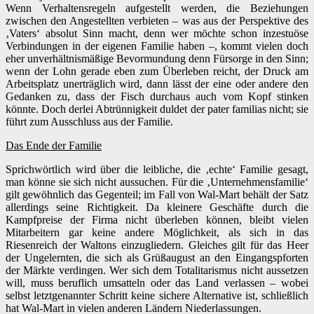
Wenn Verhaltensregeln aufgestellt werden, die Beziehungen
zwischen den Angestellten verbieten – was aus der Perspektive des
‚Vaters‘ absolut Sinn macht, denn wer möchte schon inzestuöse
Verbindungen in der eigenen Familie haben –, kommt vielen doch
eher unverhältnismäßige Bevormundung denn Fürsorge in den Sinn;
wenn der Lohn gerade eben zum Überleben reicht, der Druck am
Arbeitsplatz unerträglich wird, dann lässt der eine oder andere den
Gedanken zu, dass der Fisch durchaus auch vom Kopf stinken
könnte. Doch derlei Abtrünnigkeit duldet der pater familias nicht; sie
führt zum Ausschluss aus der Familie.
Das Ende der Familie
Sprichwörtlich wird über die leibliche, die ‚echte‘ Familie gesagt,
man könne sie sich nicht aussuchen. Für die ‚Unternehmensfamilie‘
gilt gewöhnlich das Gegenteil; im Fall von Wal-Mart behält der Satz
allerdings seine Richtigkeit. Da kleinere Geschäfte durch die
Kampfpreise der Firma nicht überleben können, bleibt vielen
Mitarbeitern gar keine andere Möglichkeit, als sich in das
Riesenreich der Waltons einzugliedern. Gleiches gilt für das Heer
der Ungelernten, die sich als Grüßaugust an den Eingangspforten
der Märkte verdingen. Wer sich dem Totalitarismus nicht aussetzen
will, muss beruflich umsatteln oder das Land verlassen – wobei
selbst letztgenannter Schritt keine sichere Alternative ist, schließlich
hat Wal-Mart in vielen anderen Ländern Niederlassungen.