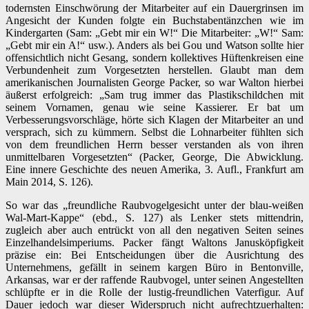
todernsten Einschwörung der Mitarbeiter auf ein Dauergrinsen im
Angesicht der Kunden folgte ein Buchstabentänzchen wie im
Kindergarten (Sam: „Gebt mir ein W!“ Die Mitarbeiter: „W!“ Sam:
„Gebt mir ein A!“ usw.). Anders als bei Gou und Watson sollte hier
offensichtlich nicht Gesang, sondern kollektives Hüftenkreisen eine
Verbundenheit zum Vorgesetzten herstellen. Glaubt man dem
amerikanischen Journalisten George Packer, so war Walton hierbei
äußerst erfolgreich: „Sam trug immer das Plastikschildchen mit
seinem Vornamen, genau wie seine Kassierer. Er bat um
Verbesserungsvorschläge, hörte sich Klagen der Mitarbeiter an und
versprach, sich zu kümmern. Selbst die Lohnarbeiter fühlten sich
von dem freundlichen Herrn besser verstanden als von ihren
unmittelbaren Vorgesetzten“ (Packer, George, Die Abwicklung.
Eine innere Geschichte des neuen Amerika, 3. Aufl., Frankfurt am
Main 2014, S. 126).
So war das „freundliche Raubvogelgesicht unter der blau-weißen
Wal-Mart-Kappe“ (ebd., S. 127) als Lenker stets mittendrin,
zugleich aber auch entrückt von all den negativen Seiten seines
Einzelhandelsimperiums. Packer fängt Waltons Janusköpfigkeit
präzise ein: Bei Entscheidungen über die Ausrichtung des
Unternehmens, gefällt in seinem kargen Büro in Bentonville,
Arkansas, war er der raffende Raubvogel, unter seinen Angestellten
schlüpfte er in die Rolle der lustig-freundlichen Vaterfigur. Auf
Dauer jedoch war dieser Widerspruch nicht aufrechtzuerhalten: