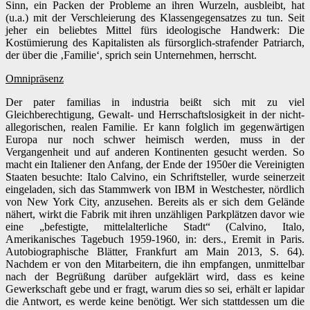
Sinn, ein Packen der Probleme an ihren Wurzeln, ausbleibt, hat
(u.a.) mit der Verschleierung des Klassengegensatzes zu tun. Seit
jeher ein beliebtes Mittel fürs ideologische Handwerk: Die
Kostümierung des Kapitalisten als fürsorglich-strafender Patriarch,
der über die ‚Familie‘, sprich sein Unternehmen, herrscht.
Omnipräsenz
Der pater familias in industria beißt sich mit zu viel
Gleichberechtigung, Gewalt- und Herrschaftslosigkeit in der nicht-
allegorischen, realen Familie. Er kann folglich im gegenwärtigen
Europa nur noch schwer heimisch werden, muss in der
Vergangenheit und auf anderen Kontinenten gesucht werden. So
macht ein Italiener den Anfang, der Ende der 1950er die Vereinigten
Staaten besuchte: Italo Calvino, ein Schriftsteller, wurde seinerzeit
eingeladen, sich das Stammwerk von IBM in Westchester, nördlich
von New York City, anzusehen. Bereits als er sich dem Gelände
nähert, wirkt die Fabrik mit ihren unzähligen Parkplätzen davor wie
eine „befestigte, mittelalterliche Stadt“ (Calvino, Italo,
Amerikanisches Tagebuch 1959-1960, in: ders., Eremit in Paris.
Autobiographische Blätter, Frankfurt am Main 2013, S. 64).
Nachdem er von den Mitarbeitern, die ihn empfangen, unmittelbar
nach der Begrüßung darüber aufgeklärt wird, dass es keine
Gewerkschaft gebe und er fragt, warum dies so sei, erhält er lapidar
die Antwort, es werde keine benötigt. Wer sich stattdessen um die