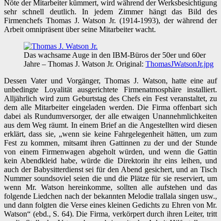
Nöte der Mitarbeiter kümmert, wird während der Werksbesichtigung
sehr schnell deutlich. In jedem Zimmer hängt das Bild des
Firmenchefs Thomas J. Watson Jr. (1914-1993), der während der
Arbeit omnipräsent über seine Mitarbeiter wacht.
Das wachsame Auge in den IBM-Büros der 50er und 60er
Jahre – Thomas J. Watson Jr. Original:
ThomasJWatsonJr.jpg
Dessen Vater und Vorgänger, Thomas J. Watson, hatte eine auf
unbedingte Loyalität ausgerichtete Firmenatmosphäre installiert.
Alljährlich wird zum Geburtstag des Chefs ein Fest veranstaltet, zu
dem alle Mitarbeiter eingeladen werden. Die Firma offenbart sich
dabei als Rundumversorger, der alle etwaigen Unannehmlichkeiten
aus dem Weg räumt. In einem Brief an die Angestellten wird diesen
erklärt, dass sie, „wenn sie keine Fahrgelegenheit hätten, um zum
Fest zu kommen, mitsamt ihren Gattinnen zu der und der Stunde
von einem Firmenwagen abgeholt würden, und wenn die Gattin
kein Abendkleid habe, würde die Direktorin ihr eins leihen, und
auch der Babysitterdienst sei für den Abend gesichert, und an Tisch
Nummer soundsoviel seien die und die Plätze für sie reserviert, um
wenn Mr. Watson hereinkomme, sollten alle aufstehen und das
folgende Liedchen nach der bekannten Melodie trallala singen usw.,
und dann folgten die Verse eines kleinen Gedichts zu Ehren von Mr.
Watson“ (ebd., S. 64). Die Firma, verkörpert durch ihren Leiter, tritt