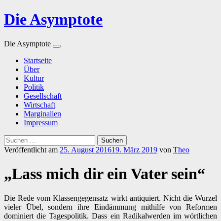
Die Asymptote
Die Asymptote
Zum
Startseite
Inhalt
Über
springen
Kultur
Politik
Gesellschaft
Wirtschaft
Marginalien
Impressum
Suchen
nach:
Veröffentlicht am
25. August 2016
19. März 2019
von
Theo
„Lass mich dir ein Vater sein“
Die Rede vom Klassengegensatz wirkt antiquiert. Nicht die Wurzel
vieler Übel, sondern ihre Eindämmung mithilfe von Reformen
dominiert die Tagespolitik. Dass ein Radikalwerden im wörtlichen