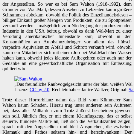
der Angestellten. So war es bei Sam Walton (1918-1992), dem
Gründer von Wal-Mart, dessen Ansehen zu Lebzeiten kaum größere
Schrammen abbekam, obwohl die Politik des Einzelhandelsriesen –
billiger Einkauf großer Mengen von Produkten, die zu Spottpreisen
verkauft werden – maßgeblich zum Niedergang der produzierenden
Industrie in den USA beitrug, obwohl es dank Wal-Mart zu einer
Verödung amerikanischer Innenstädte kam, obwohl in den
Konsumhöllen am Autobahnzubringer vor allem das hübsch
verpackte Äquivalent zu Abfall und Schrott verkauft wird, obwohl
kaum ein Mitarbeiter sich mit einem Job bei Wal-Mart über Wasser
halten kann, obwohl jedes kleinste Aufbegehren oder auch nur der
Gedanke an eine gewerkschaftliche Organisation mit Entlassung
quittiert wird.
„Das freundliche Raubvogelgesicht unter der blau-weißen Wa
Lizenz:
CC by 2.0
, Rechteinhaber: Janice Waltzer, Original:
Sa
Trotz dieser Horrorbilanz nahm das Bild vom Kümmerer Sam
Walton kaum Schaden. Hierzu trug unter anderem sein Auftreten
bei, dass aller Milliarden zum Trotz äußerst bescheiden gewesen
sein soll. Jährlich flog er mit einem Kleinflugzeug, das er selbst
steuerte, hunderte Märkte an, ließ sich die Verkaufszahlen zeigen,
sprach mit den Angestellten und hielt Ansprachen, die zwischen
Klamauk und Pathos seltsam hin- und herschwankten: Der