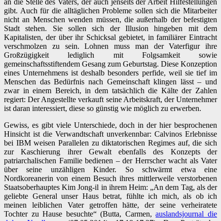
an die Stelle des Vaters, der auch jenseits der Arbeit Hilfestellungen
gibt. Auch für die alltäglichen Probleme sollen sich die Mitarbeiter
nicht an Menschen wenden müssen, die außerhalb der befestigten
Stadt stehen. Sie sollen sich der Illusion hingeben mit dem
Kapitalisten, der über ihr Schicksal gebietet, in familiärer Eintracht
verschmolzen zu sein. Lohnen muss man der Vaterfigur ihre
Großzügigkeit lediglich mit Folgsamkeit sowie
gemeinschaftsstiftendem Gesang zum Geburtstag. Diese Konzeption
eines Unternehmens ist deshalb besonders perfide, weil sie tief im
Menschen das Bedürfnis nach Gemeinschaft klingen lässt – und
zwar in einem Bereich, in dem tatsächlich die Kälte der Zahlen
regiert: Der Angestellte verkauft seine Arbeitskraft, der Unternehmer
ist daran interessiert, diese so günstig wie möglich zu erwerben.
Gewiss, es gibt viele Unterschiede, doch in der hier besprochenen
Hinsicht ist die Verwandtschaft unverkennbar: Calvinos Erlebnisse
bei IBM weisen Parallelen zu diktatorischen Regimes auf, die sich
zur Kaschierung ihrer Gewalt ebenfalls des Konzepts der
patriarchalischen Familie bedienen – der Herrscher wacht als Vater
über seine unzähligen Kinder. So schwärmt etwa eine
Nordkoreanerin von einem Besuch ihres mittlerweile verstorbenen
Staatsoberhauptes Kim Jong-il in ihrem Heim: „An dem Tag, als der
geliebte General unser Haus betrat, fühlte ich mich, als ob ich
meinen leiblichen Vater getroffen hätte, der seine verheiratete
Tochter zu Hause besuchte“ (Butta, Carmen,
auslandsjournal die