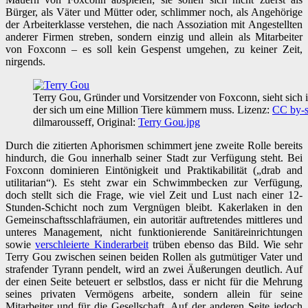
Bürger, als Väter und Mütter oder, schlimmer noch, als Angehörige
der Arbeiterklasse verstehen, die nach Assoziation mit Angestellten
anderer Firmen streben, sondern einzig und allein als Mitarbeiter
von Foxconn – es soll kein Gespenst umgehen, zu keiner Zeit,
nirgends.
Terry Gou, Gründer und Vorsitzender von Foxconn, sieht sich i
der sich um eine Million Tiere kümmern muss. Lizenz:
CC by-s
dilmarousseff, Original:
Terry Gou.jpg
Durch die zitierten Aphorismen schimmert jene zweite Rolle bereits
hindurch, die Gou innerhalb seiner Stadt zur Verfügung steht. Bei
Foxconn dominieren Eintönigkeit und Praktikabilität („drab and
utilitarian“). Es steht zwar ein Schwimmbecken zur Verfügung,
doch stellt sich die Frage, wie viel Zeit und Lust nach einer 12-
Stunden-Schicht noch zum Vergnügen bleibt. Kakerlaken in den
Gemeinschaftsschlafräumen, ein autoritär auftretendes mittleres und
unteres Management, nicht funktionierende Sanitäreinrichtungen
sowie
verschleierte Kinderarbeit
trüben ebenso das Bild. Wie sehr
Terry Gou zwischen seinen beiden Rollen als gutmütiger Vater und
strafender Tyrann pendelt, wird an zwei Äußerungen deutlich. Auf
der einen Seite beteuert er selbstlos, dass er nicht für die Mehrung
seines privaten Vermögens arbeite, sondern allein für seine
Mitarbeiter und für die Gesellschaft. Auf der anderen Seite jedoch