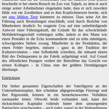
beschreibt er bei einem Besuch im Zoo von Taipeh, zu dem er auch
einige seiner Arbeitnehmer eingeladen hatte, dass er sich zuweilen
fühle wie ein Zoodirektor und es ihm Kopfschmerzen bereite, sich
um
eine Million Tiere
kümmern zu müssen. Dass seine Art der
Führung auch Bestrafungen einschließt, wird durch Berichte von
Mitarbeitern deutlich: So reagierte Gou auf eine unbefriedigende
Antwort einer Führungskraft, die Gründe für das schwächelnde
Mobiltelefongeschäft vorbringen sollte, indem er den Mann wie
einen Pennäler in die Ecke kommandierte und zu zehn minütigem,
schweigenden Stehen zwang. Mitarbeiter in der Produktion, die
einen Fehler begehen, müssen – ganz in der Tradition der
Kulturrevolution – eine Selbstkritik schreiben, die mitsamt einem
Bild des Delinquenten in der Fabrik aufgehängt wird. Auf Grund
des öffentlichen Prangers verliert der Betroffene das Gesicht vor
seinen Kollegen – in China eine der größten Demütigungen
überhaupt.
Entrückung
Die bisher genannten Eigenschaften der Vaterfiguren an der
Unternehmensspitze, ihre scheinbar allgegenwärtige Fürsorge und
ihre Rigorosität, können in ein bemerkenswertes Verhältnis
zueinander treten: Obwohl beide vorhanden sind, kann der
rücksichtslose Kapitalist vollends hinter dem umsorgenden
Patriarchen verschwinden – auch (oder: sogar) in der Wahrnehmung