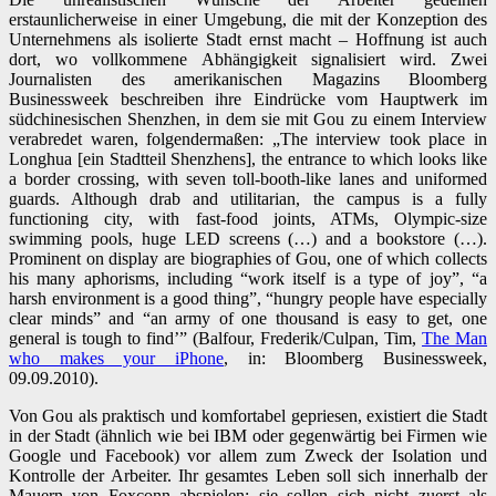
erstaunlicherweise in einer Umgebung, die mit der Konzeption des
Unternehmens als isolierte Stadt ernst macht – Hoffnung ist auch
dort, wo vollkommene Abhängigkeit signalisiert wird. Zwei
Journalisten des amerikanischen Magazins Bloomberg
Businessweek beschreiben ihre Eindrücke vom Hauptwerk im
südchinesischen Shenzhen, in dem sie mit Gou zu einem Interview
verabredet waren, folgendermaßen: „The interview took place in
Longhua [ein Stadtteil Shenzhens], the entrance to which looks like
a border crossing, with seven toll-booth-like lanes and uniformed
guards. Although drab and utilitarian, the campus is a fully
functioning city, with fast-food joints, ATMs, Olympic-size
swimming pools, huge LED screens (…) and a bookstore (…).
Prominent on display are biographies of Gou, one of which collects
his many aphorisms, including “work itself is a type of joy”, “a
harsh environment is a good thing”, “hungry people have especially
clear minds” and “an army of one thousand is easy to get, one
general is tough to find’” (Balfour, Frederik/Culpan, Tim,
The Man
who makes your iPhone
, in: Bloomberg Businessweek,
09.09.2010).
Von Gou als praktisch und komfortabel gepriesen, existiert die Stadt
in der Stadt (ähnlich wie bei IBM oder gegenwärtig bei Firmen wie
Google und Facebook) vor allem zum Zweck der Isolation und
Kontrolle der Arbeiter. Ihr gesamtes Leben soll sich innerhalb der
Mauern von Foxconn abspielen; sie sollen sich nicht zuerst als