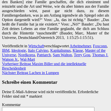
den Banken] eine Familie geschaffen, die dich einnimmt und
reinzieht und die Art und Weise, wie du aber hinten aus der Familie
ausgeschieden wirst, passt gar nicht dazu, zu diesem
Familiengedanken, was ja am Anfang irgendwie als Spiegel oder als
Option dargestellt wird?“ Voss: „Ja, das ist richtig.“ Bauder: „Das
heißt die Familie hat ja nie existiert.“ Voss: „Nö!“ Bauder: „Du hast
Zeit deines Lebens an eine Familie geglaubt, die dich am Schluss
durch die Hintertür ‘rauschmeißt“ (Bauder, Marc, Master of the
Universe, Deutschland/Österreich 2013, 1:15:25-1:15:51).
Veröffentlicht in
Wirtschaft
verschlagwortet
Arbeitnehmer
,
Foxconn
,
IBM
,
Ideologie
,
Italo Calvino
,
Kapitalismus
,
Klasse
,
Master of the
Universe
,
Nordkorea
,
Patriarch
,
Sam Walton
,
Terry Gou
,
Thomas J.
Watson Jr.
,
Wal-Mart
Beitrags-
Vorheriger Beitrag
Maxim Biller und die intellektuelle
Bescheidenheit
Navigation
Nächster Beitrag
Lachen in Lumpen
Schreibe einen Kommentar
Deine E-Mail-Adresse wird nicht veröffentlicht.
Erforderliche
Felder sind mit
*
markiert
Kommentar