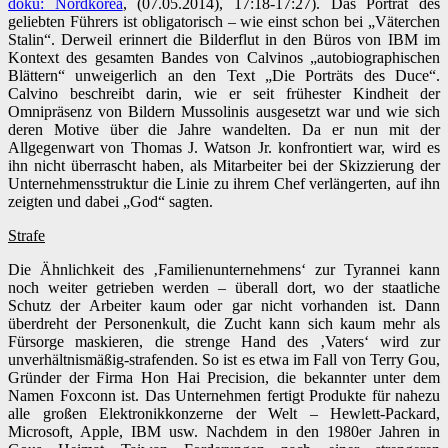
doku: Nordkorea
, (07.05.2014), 17:18-17:27). Das Porträt des
geliebten Führers ist obligatorisch – wie einst schon bei „Väterchen
Stalin“. Derweil erinnert die Bilderflut in den Büros von IBM im
Kontext des gesamten Bandes von Calvinos „autobiographischen
Blättern“ unweigerlich an den Text „Die Porträts des Duce“.
Calvino beschreibt darin, wie er seit frühester Kindheit der
Omnipräsenz von Bildern Mussolinis ausgesetzt war und wie sich
deren Motive über die Jahre wandelten. Da er nun mit der
Allgegenwart von Thomas J. Watson Jr. konfrontiert war, wird es
ihn nicht überrascht haben, als Mitarbeiter bei der Skizzierung der
Unternehmensstruktur die Linie zu ihrem Chef verlängerten, auf ihn
zeigten und dabei „God“ sagten.
Strafe
Die Ähnlichkeit des ‚Familienunternehmens‘ zur Tyrannei kann
noch weiter getrieben werden – überall dort, wo der staatliche
Schutz der Arbeiter kaum oder gar nicht vorhanden ist. Dann
überdreht der Personenkult, die Zucht kann sich kaum mehr als
Fürsorge maskieren, die strenge Hand des ‚Vaters‘ wird zur
unverhältnismäßig-strafenden. So ist es etwa im Fall von Terry Gou,
Gründer der Firma Hon Hai Precision, die bekannter unter dem
Namen Foxconn ist. Das Unternehmen fertigt Produkte für nahezu
alle großen Elektronikkonzerne der Welt – Hewlett-Packard,
Microsoft, Apple, IBM usw. Nachdem in den 1980er Jahren in