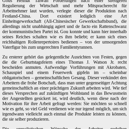
Gous Heimat Taiwan Forderungen nach einer strengeren
Regulierung der Wirtschaft und mehr Mitspracherecht für
Arbeitnehmer laut wurden, verlegte dieser die Produktion nach
Festland-China. Dort existiert lediglich eine Art
Einheitsgewerkschaft (All-Chinesischer Gewerkschaftsbund), die
allerdings nicht unabhängig agiert und de facto ein Rattenschwanz
der kommunistischen Partei ist. Gou konnte und kann hier innerhalb
seines Reiches schalten wie es ihm beliebt; er kann sich eines
reichhaltigen Rollenrepertoires bedienen – von der umsorgenden
Vaterfigur bis zum ungerechten Familientyrannen.
Zu ersterer gehört das gelegentliche Ausrichten von Festen, gegen
die die Geburtstagsfeiern eines Thomas J. Watson Jr. recht
bescheiden anmuten. Aufwendige Vorführungen mit Akrobaten,
Schauspiel und einem Feuerwerk gipfeln im – scheinbar
obligatorischen – gemeinschaftlichen Gesang. Dieser verkündet den
Arbeitern die frohe Botschaft, dass man unter gegenseitiger Achtung
gemeinschaftlich an einer prächtigen Zukunft arbeiten wird. Wie tief
dieses Versprechen auf zukünftigen Wohlstand in das Bewusstsein
der Angestellten gesickert ist, wird deutlich, wenn diese nach der
Motivation für ihre Arbeit gefragt werden: Sie möchten so schnell
wie es geht, so viel Geld verdienen wie nur irgend möglich, um sich
irgendwann vielleicht auch einmal die Produkte leisten zu können,
die sie selber produzieren.
Die unrealistischen Wünsche der Arbeiter gedeihen