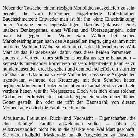
Neben der Tatsache, einem riesigen Monolithen ausgeliefert zu sein,
bereitet die vom Patriarchen eingeforderte Unbedingtheit
Bauchschmerzen: Entweder man ist für ihn, ohne Einschränkung,
unter Aufgabe eines eigenständigen Daseins (inklusive eines
intakten Denkapparats, eines Willens und Überzeugungen), oder
man ist gegen ihn. Wenn Sam Walton bei seinen
Marktbesichtigungen nach den Angestellten fragte, ging es ihm nicht
um deren Wohl und Wehe, sondern um das des Unternehmens. Wal-
Mart ist das Paradebeispiel dafür, dass diese beiden Parameter –
anders als Vertreter eines strikten Liberalismus gerne behaupten –
keinesfalls miteinander korrelieren müssen: Mitarbeitern kann es zu
hunderttausenden dreckig gehen und dennoch scheffelt ein skurriler
Geizhals aus Oklahoma so viele Milliarden, dass seine Angestellten
irgendwann während der Kreuzzüge mit dem Schuften hätten
beginnen können und trotzdem nicht einmal annähernd so viel Geld
verdient hätten wie ihr Vorgesetzter. Doch wer sich eines solchen
Gedankens erdreistet, der hat sich gegen einen der neuzeitlichen
Götter gestellt; ihn oder sie trifft der Bannstrahl; von diesem
Moment an existiert die Familie nicht mehr.
Altruismus, Freiräume, Rück- und Nachsicht – Eigenschaften, die
eine ‚richtige‘ Familie auszeichnen sollten – haben es
selbstverständlich nicht bis in die Märkte von Wal-Mart geschafft.
Sie waren lediglich Maskerade, um die Angestellten zu täuschen.