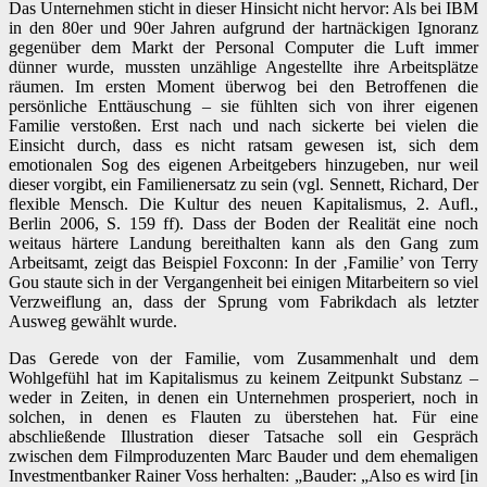
Das Unternehmen sticht in dieser Hinsicht nicht hervor: Als bei IBM
in den 80er und 90er Jahren aufgrund der hartnäckigen Ignoranz
gegenüber dem Markt der Personal Computer die Luft immer
dünner wurde, mussten unzählige Angestellte ihre Arbeitsplätze
räumen. Im ersten Moment überwog bei den Betroffenen die
persönliche Enttäuschung – sie fühlten sich von ihrer eigenen
Familie verstoßen. Erst nach und nach sickerte bei vielen die
Einsicht durch, dass es nicht ratsam gewesen ist, sich dem
emotionalen Sog des eigenen Arbeitgebers hinzugeben, nur weil
dieser vorgibt, ein Familienersatz zu sein (vgl. Sennett, Richard, Der
flexible Mensch. Die Kultur des neuen Kapitalismus, 2. Aufl.,
Berlin 2006, S. 159 ff). Dass der Boden der Realität eine noch
weitaus härtere Landung bereithalten kann als den Gang zum
Arbeitsamt, zeigt das Beispiel Foxconn: In der ‚Familie’ von Terry
Gou staute sich in der Vergangenheit bei einigen Mitarbeitern so viel
Verzweiflung an, dass der Sprung vom Fabrikdach als letzter
Ausweg gewählt wurde.
Das Gerede von der Familie, vom Zusammenhalt und dem
Wohlgefühl hat im Kapitalismus zu keinem Zeitpunkt Substanz –
weder in Zeiten, in denen ein Unternehmen prosperiert, noch in
solchen, in denen es Flauten zu überstehen hat. Für eine
abschließende Illustration dieser Tatsache soll ein Gespräch
zwischen dem Filmproduzenten Marc Bauder und dem ehemaligen
Investmentbanker Rainer Voss herhalten: „Bauder: „Also es wird [in