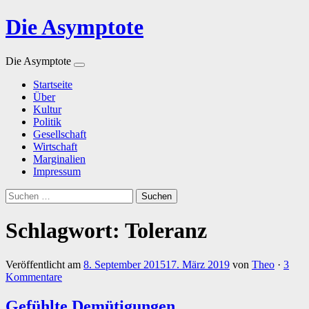
Die Asymptote
Die Asymptote
Zum
Startseite
Inhalt
Über
springen
Kultur
Politik
Gesellschaft
Wirtschaft
Marginalien
Impressum
Suchen
nach:
Schlagwort:
Toleranz
Veröffentlicht am
8. September 2015
17. März 2019
von
Theo
·
3
Kommentare
Gefühlte Demütigungen