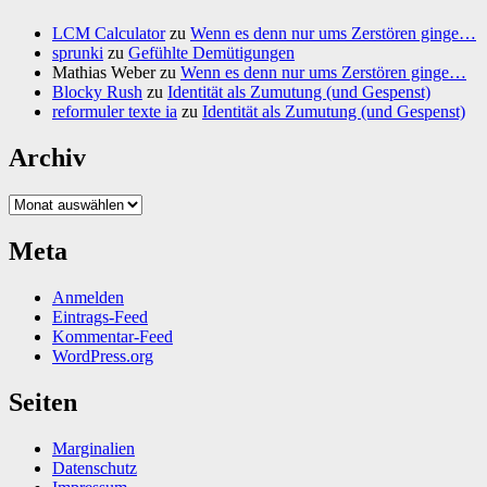
LCM Calculator
zu
Wenn es denn nur ums Zerstören ginge…
sprunki
zu
Gefühlte Demütigungen
Mathias Weber
zu
Wenn es denn nur ums Zerstören ginge…
Blocky Rush
zu
Identität als Zumutung (und Gespenst)
reformuler texte ia
zu
Identität als Zumutung (und Gespenst)
Archiv
Archiv
Meta
Anmelden
Eintrags-Feed
Kommentar-Feed
WordPress.org
Seiten
Marginalien
Datenschutz