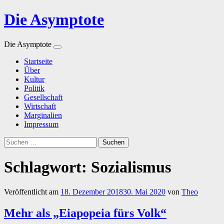
Die Asymptote
Die Asymptote
Zum
Startseite
Inhalt
Über
springen
Kultur
Politik
Gesellschaft
Wirtschaft
Marginalien
Impressum
Suchen
nach:
Schlagwort:
Sozialismus
Veröffentlicht am
18. Dezember 2018
30. Mai 2020
von
Theo
Mehr als „Eiapopeia fürs Volk“