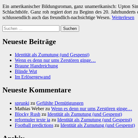
Ein amerikanischer Bildungsroman, ganz unamerikanisch: Upton Sinc
Schlachthöfe. Ganz roh regiert dort zu Beginn des 20. Jahrhunder
schlussendlich auch das freundlich-nachsichtige Wesen.
Weiterlesen
Suchen
nach:
Neueste Beiträge
Identität als Zumutung (und Gespenst)
Wenn es denn nur ums Zerstören ginge…
Braune Handreichung
Blinde Wut
Im Erlösergewand
Neueste Kommentare
sprunki
zu
Gefühlte Demütigungen
Mathias Weber
zu
Wenn es denn nur ums Zerstören ginge…
Blocky Rush
zu
Identität als Zumutung (und Gespenst)
reformuler texte ia
zu
Identität als Zumutung (und Gespenst)
Football predictions
zu
Identität als Zumutung (und Gespenst)