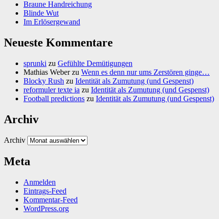
Braune Handreichung
Blinde Wut
Im Erlösergewand
Neueste Kommentare
sprunki
zu
Gefühlte Demütigungen
Mathias Weber
zu
Wenn es denn nur ums Zerstören ginge…
Blocky Rush
zu
Identität als Zumutung (und Gespenst)
reformuler texte ia
zu
Identität als Zumutung (und Gespenst)
Football predictions
zu
Identität als Zumutung (und Gespenst)
Archiv
Archiv
Meta
Anmelden
Eintrags-Feed
Kommentar-Feed
WordPress.org